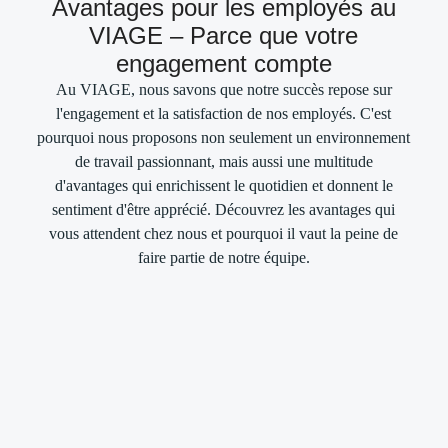
Avantages pour les employés au
VIAGE – Parce que votre
engagement compte
Au VIAGE, nous savons que notre succès repose sur
l'engagement et la satisfaction de nos employés. C'est
pourquoi nous proposons non seulement un environnement
de travail passionnant, mais aussi une multitude
d'avantages qui enrichissent le quotidien et donnent le
Oui, je souhaite être informé des nouvelles offres d'emploi. À cette
sentiment d'être apprécié. Découvrez les avantages qui
fin, j'accepte que mes données soient traitées pour le JobAbo. Ce
consentement peut être révoqué à tout moment, sans donner de
vous attendent chez nous et pourquoi il vaut la peine de
raisons et avec effet pour l'avenir. Des informations concernant la
faire partie de notre équipe.
confidentialité peuvent être trouvées
ici
.
Envoyer