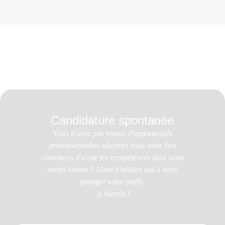
Avantages en fonction du secteur
Chaque département bénéficie d'avantages qui sont adaptés
à sa spécialisation et à ses conditions spécifiques.
Candidature spontanée
Vous n'avez pas trouvé d'opportunités
professionnelles adaptées mais vous êtes
convaincu d'avoir les compétences dont nous
avons besoin ? Alors n'hésitez pas à nous
partager votre profil.
A bientôt !