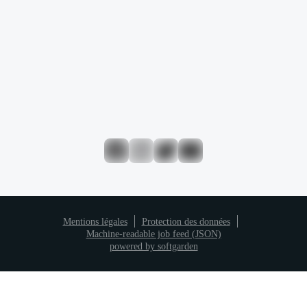
Evans Dale
Floor manager
023000100
Tél.
E-mail
Mentions légales
Protection des données
Machine-readable job feed (JSON)
powered by softgarden